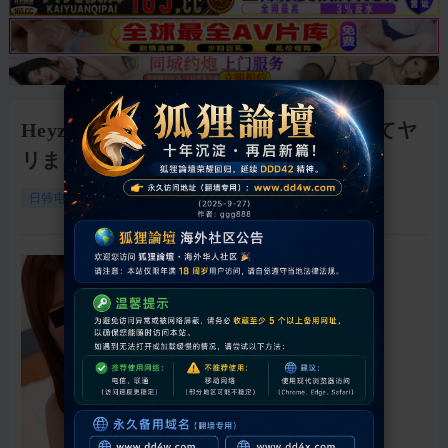
Heyzo-3736 ヤリマンな微熟女をイカせてヤ
リました！Vol.2 #坂口すみれ #Heyzo
15835
0
2026-5-10 01:02:59
日韩电影